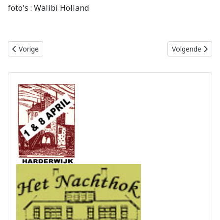
foto's : Walibi Holland
Vorig artikel: Het stationstoilet is geopend.
Volgende artike
Vorige
Volgende