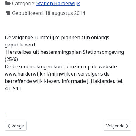
Categorie:
Station Harderwijk
Gepubliceerd: 18 augustus 2014
De volgende ruimtelijke plannen zijn onlangs
gepubliceerd:
­ Herstelbesluit bestemmingsplan Stationsomgeving
(25/6)
­De bekendmakingen kunt u inzien op de website
www.harderwijk.nl/mijnwijk en vervolgens de
betreffende wijk kiezen. Informatie J. Haklander, tel.
411911.
.
Vorig artikel: Aantrekkelijk, veilig en goed bereikbaar station Hard
Volgende artike
Vorige
Volgende