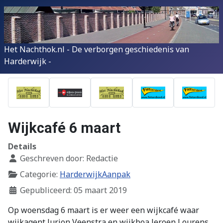
Het Nachthok.nl - De verborgen geschiedenis van
Harderwijk -
Wijkcafé 6 maart
Details
Geschreven door:
Redactie
Categorie:
HarderwijkAanpak
Gepubliceerd: 05 maart 2019
Op woensdag 6 maart is er weer een wijkcafé waar
wijkagent Jurion Veenstra en wijkboa Jeroen Lourens