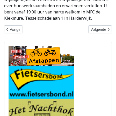
over hun werkzaamheden en ervaringen vertellen. U
bent vanaf 19.00 uur van harte welkom in MFC de
Kiekmure, Tesselschadelaan 1 in Harderwijk.
Vorig artikel: Deel uw mening over honden in Harderwijk en Hierd
Volgende artik
Vorige
Volgende