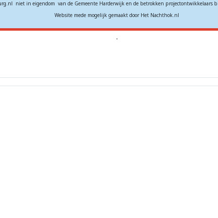
rg.nl niet in eigendom van de Gemeente Harderwijk en de betrokken projectontwikkelaars b
Website mede mogelijk gemaakt door Het Nachthok.nl
.